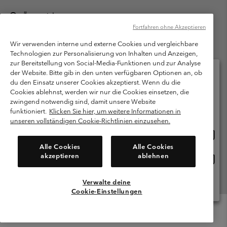
Österreich
Fortfahren ohne Akzeptieren
©
2026
Columbia Sportswear Austria GmbH. Moosfeldstraße 1, 5101
Bergheim, Salzburg Österreich. Alle Rechte vorbehalten.
Wir verwenden interne und externe Cookies und vergleichbare
Technologien zur Personalisierung von Inhalten und Anzeigen,
Nutzungsbedingungen
Allgemeine Verkaufsbedingungen
Garantie
zur Bereitstellung von Social-Media-Funktionen und zur Analyse
Datenschutzerklärung
der Website. Bitte gib in den unten verfügbaren Optionen an, ob
du den Einsatz unserer Cookies akzeptierst. Wenn du die
Bestimmungen und Bedingungen des Mitglieder Programms
Cookies ablehnst, werden wir nur die Cookies einsetzen, die
Bitte wählen Sie Ihr Lieferland und Ihre Sprache
zwingend notwendig sind, damit unsere Website
Nutzungsbedingungen Für Nutzergenerierte Inhalte
Impressum
Online-Einkauf verfügbar
funktioniert.
Klicken Sie hier, um weitere Informationen in
Cookies
unseren vollständigen Cookie-Richtlinien einzusehen.
Online
United States
Einkau
Kundenservice: Mo- Fr. 9:00 - 13:00 & 14:00- 18:00 Uhr
Alle Cookies
Alle Cookies
(+)43720880525
verfü
akzeptieren
ablehnen
Online
Österreich
Einkau
verfü
Verwalte deine
Alle Länder Anzeigen
Cookie-Einstellungen
Menu
Suche
Anmelden
Mini