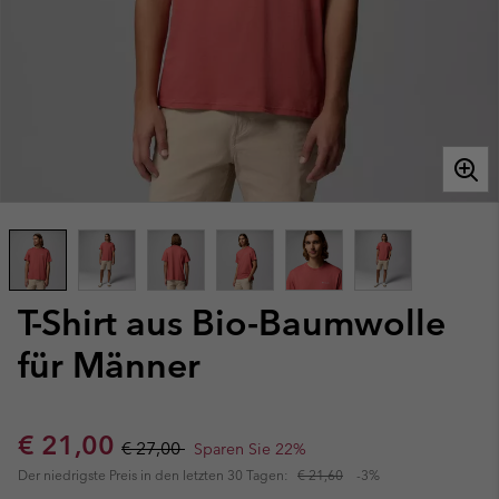
T-Shirt aus Bio-Baumwolle
für Männer
Sale price:
Regular price:
€ 21,00
€ 27,00
Sparen Sie 22%
Der niedrigste Preis in den letzten 30 Tagen:
€ 21,60
-3%