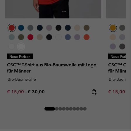
Neue Farben
Neue Farbe
CSC™ T-Shirt aus Bio-Baumwolle mit Logo
CSC™ Outd
für Männer
für Männe
Bio-Baumwolle
Bio-Baumwo
Minimum sale price:
Maximum price:
Minimum sa
€ 15,00
-
€ 30,00
€ 15,00
-