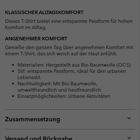
Expan
or
KLASSISCHER ALLTAGSKOMFORT
collap
Dieses T-Shirt bietet eine entspannte Passform für hohen
sectio
Komfort im Alltag.
ANGENEHMER KOMFORT
Genieße den ganzen Tag über angenehmen Komfort mit
einem T-Shirt, das sich weich auf der Haut anfühlt.
Materialien: Hergestellt aus Bio-Baumwolle (OCS)
Stil: entspannte Passform, ideal für den urbanen
Lebensstil.
Nachhaltigkeit: Mit Bio-Baumwolle,
umweltfreundlich und hautfreundlich.
Einsatzmöglichkeiten: Urbane Aktivitäten
Zusammensetzung
Expan
or
collap
Versand und Rückgabe