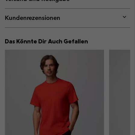
sectio
Expan
or
collap
Kundenrezensionen
sectio
Expan
or
collap
Das Könnte Dir Auch Gefallen
sectio