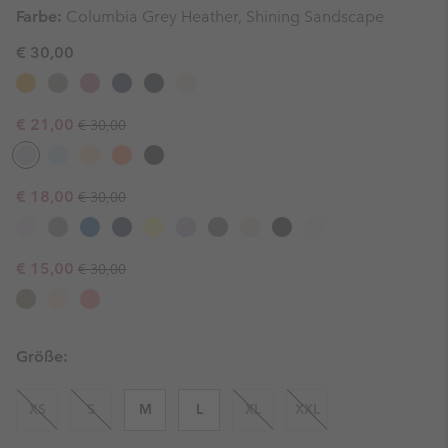
Farbe:
Columbia Grey Heather, Shining Sandscape
€ 30,00
Regular price:
Sale price:
€ 21,00
€ 30,00
Regular price:
Sale price:
€ 18,00
€ 30,00
Regular price:
Sale price:
€ 15,00
€ 30,00
Größe:
XS
S
M
L
XL
XXL