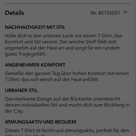
Details
Nr. #
2155021
Expan
or
NACHHALTIGKEIT MIT STIL
collap
Hülle dich in den urbanen Look mit einem T-Shirt, das
sectio
Komfort und Stil vereint. Der weiche Stoff fühlt sich
angenehm auf der Haut an und sorgt für ein rundum
gutes Tragegefühl.
ANGENEHMER KOMFORT
Genieße den ganzen Tag über hohen Komfort mit einem
T-Shirt, das sich weich auf der Haut anfühlt.
URBANER STIL
Das markante Design auf der Rückseite unterstreicht
deinen individuellen Stil und macht dich zum Blickfang in
der City.
ATMUNGSAKTIV UND BEQUEM
Dieses T-Shirt ist leicht und atmungsaktiv, perfekt für den