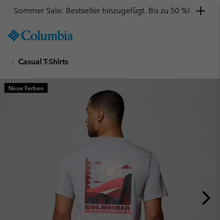
Sommer Sale: Bestseller hinzugefügt. Bis zu 50 %!
SKIP
Columbia
TO
Sportswear
CONTENT
Casual T-Shirts
SKIP
TO
MAIN
Neue Farben
NAV
SKIP
TO
SEARCH