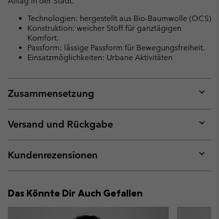
Alltag in der Stadt.
Technologien: hergestellt aus Bio-Baumwolle (OCS)
Konstruktion: weicher Stoff für ganztägigen
Komfort.
Passform: lässige Passform für Bewegungsfreiheit.
Einsatzmöglichkeiten: Urbane Aktivitäten
Zusammensetzung
Expan
or
collap
Versand und Rückgabe
sectio
Expan
or
collap
Kundenrezensionen
sectio
Expan
or
collap
Das Könnte Dir Auch Gefallen
sectio