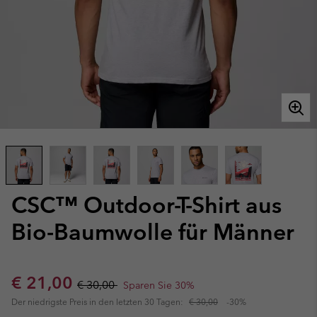
CSC™ Outdoor-T-Shirt aus
Bio-Baumwolle für Männer
Sale price:
Regular price:
€ 21,00
€ 30,00
Sparen Sie 30%
Der niedrigste Preis in den letzten 30 Tagen:
€ 30,00
-30%