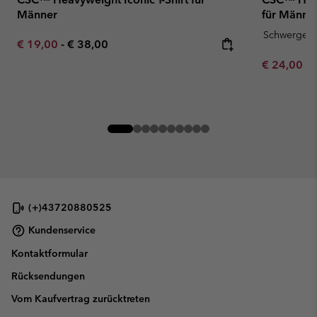
Männer
für Männe
Schwergewi
Minimum sale price:
Maximum price:
€ 19,00
-
€ 38,00
Minimum sa
€ 24,00
-
(+)43720880525
Kundenservice
Kontaktformular
Rücksendungen
Vom Kaufvertrag zurücktreten