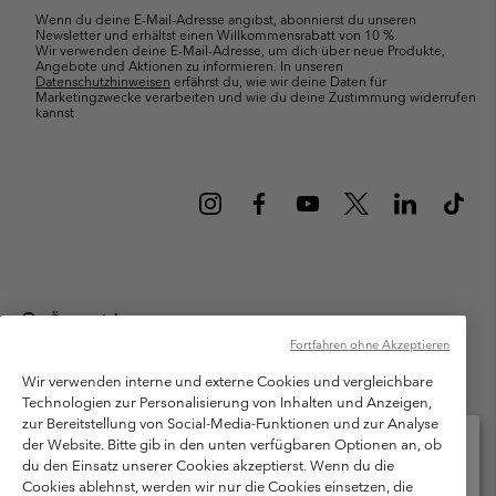
Wenn du deine E-Mail-Adresse angibst, abonnierst du unseren
Newsletter und erhältst einen Willkommensrabatt von 10 %.
Wir verwenden deine E-Mail-Adresse, um dich über neue Produkte,
Angebote und Aktionen zu informieren. In unseren
Datenschutzhinweisen
erfährst du, wie wir deine Daten für
Marketingzwecke verarbeiten und wie du deine Zustimmung widerrufen
kannst.
Österreich
Fortfahren ohne Akzeptieren
©
2026
Columbia Sportswear Austria GmbH. Moosfeldstraße 1, 5101
Bergheim, Salzburg Österreich. Alle Rechte vorbehalten.
Wir verwenden interne und externe Cookies und vergleichbare
Technologien zur Personalisierung von Inhalten und Anzeigen,
Nutzungsbedingungen
Allgemeine Verkaufsbedingungen
Garantie
zur Bereitstellung von Social-Media-Funktionen und zur Analyse
Datenschutzerklärung
der Website. Bitte gib in den unten verfügbaren Optionen an, ob
du den Einsatz unserer Cookies akzeptierst. Wenn du die
Bestimmungen und Bedingungen des Mitglieder Programms
Cookies ablehnst, werden wir nur die Cookies einsetzen, die
Bitte wählen Sie Ihr Lieferland und Ihre Sprache