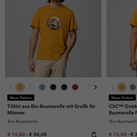
Neue Farben
Neue Farben
T-Shirt aus Bio-Baumwolle mit Grafik für
CSC™ Outdoor
Männer
Baumwolle f
Bio-Baumwolle
Bio-Baumwoll
Minimum sale price:
Maximum price:
Minimum sal
Ma
€ 15,00
-
€ 30,00
€ 15,00
-
€ 