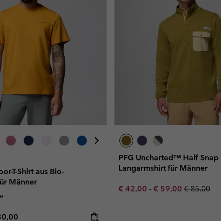
PFG Uncharted™ Half Snap
Langarmshirt für Männer
-T-Shirt aus Bio-
ür Männer
Minimum sale price:
Maximum sale pric
Regular pr
€ 42,00
-
€ 59,00
€ 85,00
e
e price:
ximum price:
30,00