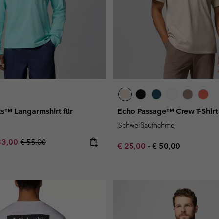
ts™ Langarmshirt für
Echo Passage™ Crew T-Shirt
Schweißaufnahme
e price:
ximum sale price:
Regular price:
33,00
€ 55,00
Minimum sale price:
Maximum price:
€ 25,00
-
€ 50,00