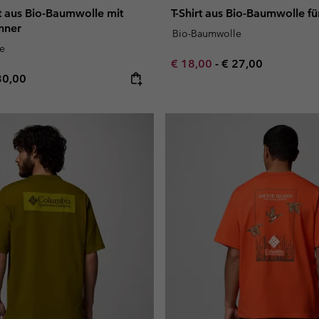
t aus Bio-Baumwolle mit
T-Shirt aus Bio-Baumwolle f
nner
Bio-Baumwolle
e
Minimum sale price:
Maximum price:
€ 18,00
-
€ 27,00
e price:
ximum price:
30,00