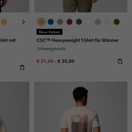
Neue Farben
irt mit
CSC™ Heavyweight T-Shirt für Männer
Schwergewicht
Minimum sale price:
Maximum price:
€ 21,00
-
€ 35,00