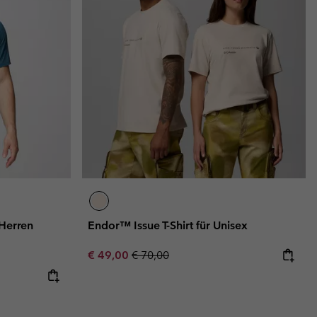
 Herren
Endor™ Issue T-Shirt für Unisex
Sale price:
Regular price:
€ 49,00
€ 70,00