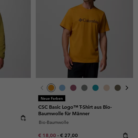
Neue Farben
CSC Basic Logo™ T-Shirt aus Bio-
Baumwolle für Männer
e:
ice:
Bio-Baumwolle
Minimum sale price:
Maximum price:
€ 18,00
-
€ 27,00