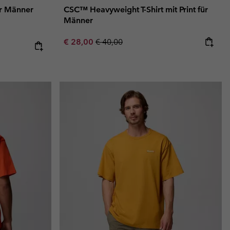
ür Männer
CSC™ Heavyweight T-Shirt mit Print für
Männer
Sale price:
Regular price:
€ 28,00
€ 40,00