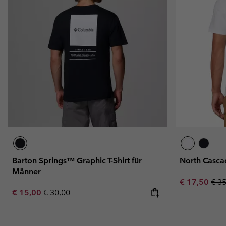
Barton Springs™ Graphic T-Shirt für
North Casca
Männer
Sale price:
Regu
€ 17,50
€ 3
Sale price:
Regular price:
€ 15,00
€ 30,00