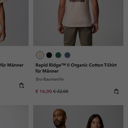
 für Männer
Rapid Ridge™ II Organic Cotton T-Shirt
für Männer
Bio-Baumwolle
Sale price:
Regular price:
€ 16,00
€ 32,00