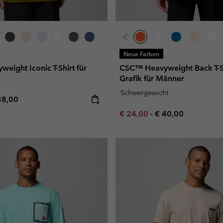
Neue Farben
ight Iconic T-Shirt für
CSC™ Heavyweight Back T-Sh
Grafik für Männer
Schwergewicht
e price:
ximum price:
38,00
Minimum sale price:
Maximum price:
€ 24,00
-
€ 40,00