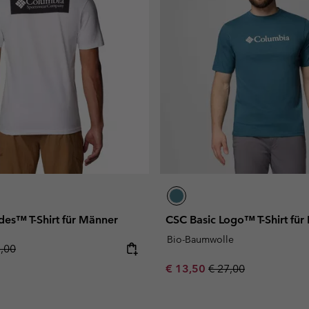
des™ T-Shirt für Männer
CSC Basic Logo™ T-Shirt für
Bio-Baumwolle
lar price:
5,00
Sale price:
Regular price:
€ 13,50
€ 27,00