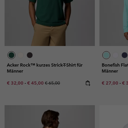
Acker Rock™ kurzes Strick-T-Shirt für
Bonefish Fla
Männer
Männer
Minimum sale price:
Maximum sale price:
Regular price:
Minimum sal
Ma
€ 32,00
-
€ 45,00
€ 65,00
€ 27,00
-
€ 