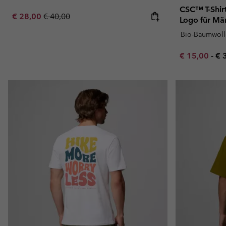
CSC™ T-Shir
Sale price:
Regular price:
€ 28,00
€ 40,00
Logo für Mä
Bio-Baumwoll
Minimum sal
Ma
€ 15,00
-
€ 