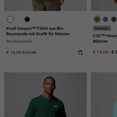
Knoll Canyon™ T-Shirt aus Bio-
Bestseller
Baumwolle mit Grafik für Männer
CSC™ Heavywe
Männer
Bio-Baumwolle
Minimum sal
Ma
Sale price:
Regular price:
€ 19,00
-
€ 
€ 16,00
€ 27,00